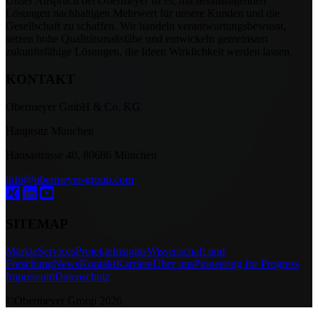
setzen hohe Qualitätsmaßstäbe und entwickeln gemeinsam
zukunftsfähige Lösungen, die Ideen Wirklichkeit werden lassen.
KONTAKT
Obermeyer GmbH & Co. KG
Hauptsitz München
Hansastrasse 40, 80686 München
info@obermeyer-group.com
SITEMAP
Märkte
Services
Projekte
Insights
Wissenschaft und
Forschung
News
Kontakt
Karriere
Über uns
Pioneering for Progress
Impressum
Datenschutz
©Obermeyer Group 2026