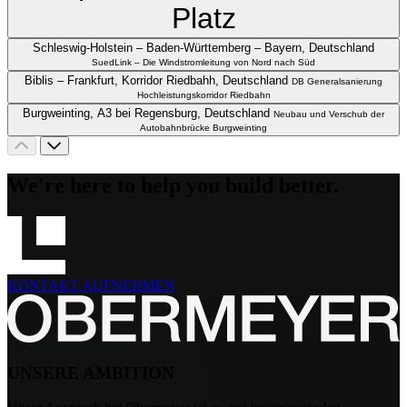
nach Süd
Biblis – Frankfurt, Korridor Riedbahh, Deutschland
DB Generalsanierung
Hochleistungskorridor Riedbahn
Burgweinting, A3 bei Regensburg, Deutschland
Neubau und Verschub der
Autobahnbrücke Burgweinting
We're here to help you build better.
KONTAKT AUFNEHMEN
UNSERE AMBITION
Unser Anspruch bei Obermeyer ist es, mit herausragenden
Lösungen nachhaltigen Mehrwert für unsere Kunden und die
Gesellschaft zu schaffen. Wir handeln verantwortungsbewusst,